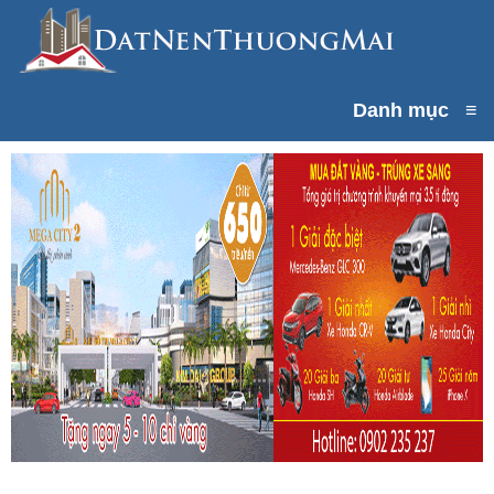
Danh mục
≡