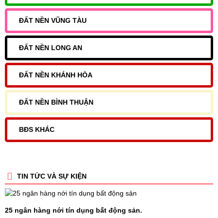
ĐẤT NỀN VŨNG TÀU
ĐẤT NỀN LONG AN
ĐẤT NỀN KHÁNH HÒA
ĐẤT NỀN BÌNH THUẬN
BĐS KHÁC
TIN TỨC VÀ SỰ KIỆN
25 ngân hàng nới tín dụng bất động sản.