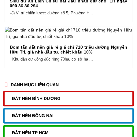
Siêu dự án Liên Chiểu bắt đầu nhận giữ chỗ. LH ngay
090.36.36.294
--)) Vị trí chiến lược: đường số 5, Phường H...
Bom tấn đất nền giá rẻ giá chỉ 710 triệu đường Nguyễn
Hữu Trí, giá nhà đầu tư, chiết khấu 10%
Khu dân cư đông đúc rộng 70ha, cơ sở hạ ...
DANH MỤC LIÊN QUAN
ĐẤT NỀN BÌNH DƯƠNG
ĐẤT NỀN ĐỒNG NAI
ĐẤT NỀN TP HCM