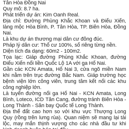
Tân Hòa Đồng Nai
Quy mô: 8.7 ha.
Phát triển dự án: Kim Oanh Real.
Địa chỉ: Đường Phùng Khắc Khoan và Điểu Xiển,
làng mộc Hòa Bình, P. Tân Hòa, TP. Biên Hòa, Đồng
Nai.
Là khu dự án thương mại dân cư đông đúc.
Pháp lý dân cư: Thổ cư 100%, sổ riêng từng nền.
Diện tích đa dạng: 60m2 - 100m2.
Tọa lạc: Giáp đường Phùng Khắc Khoan, đường
Điểu Xiển nối liền Quốc Lộ 1A với ga Hố Nai.
Gần các KCN Amata, Hố Nai 3, cửa ngõ miền Nam
khi nằm trên trục đường Bắc Nam. Giáp trường học
bệnh viện lớn công viên, trung tâm kết nối các khu
công nghiệp lớn.
Là tuyến đường nối ga Hố Nai - KCN Amata, Long
Bình, Loteco, ICD Tân Cang, đường tránh Biên Hòa -
Long Thành - Sân bay Quốc tế Long Thành.
Địa thế đất cao hơn so với khu vực Thượng Long
Quy (rồng trên lưng rùa). Quan niệm sẽ mang lại tài
lộc, may mắn thịnh vượng cho các nhà đầu tư khi