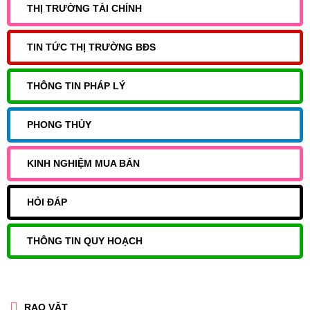
THỊ TRƯỜNG TÀI CHÍNH
TIN TỨC THỊ TRƯỜNG BĐS
THÔNG TIN PHÁP LÝ
PHONG THỦY
KINH NGHIỆM MUA BÁN
HỎI ĐÁP
THÔNG TIN QUY HOẠCH
RAO VẶT