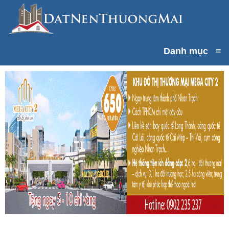
Danh mục
≡