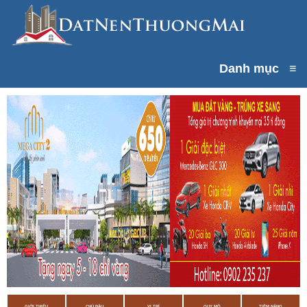
Danh mục
≡
GIỚI THIỆU
CHỦ ĐẦU
VỊ TRÍ
QUY MÔ
TIỀM NĂNG