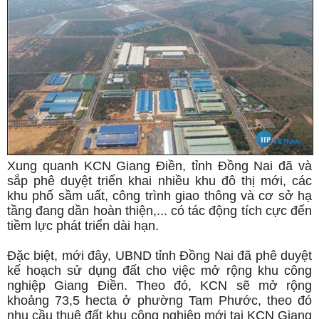
Xung quanh KCN Giang Điền, tỉnh Đồng Nai đã và
sắp phê duyệt triển khai nhiều khu đô thị mới, các
khu phố sầm uất, công trình giao thông và cơ sở hạ
tầng đang dần hoàn thiện,... có tác động tích cực đến
tiềm lực phát triển dài hạn.
Đặc biệt, mới đây, UBND tỉnh Đồng Nai đã phê duyệt
kế hoạch sử dụng đất cho việc mở rộng khu công
nghiệp Giang Điền. Theo đó, KCN sẽ mở rộng
khoảng 73,5 hecta ở phường Tam Phước, theo đó
nhu cầu thuê đất khu công nghiệp mới tại KCN Giang